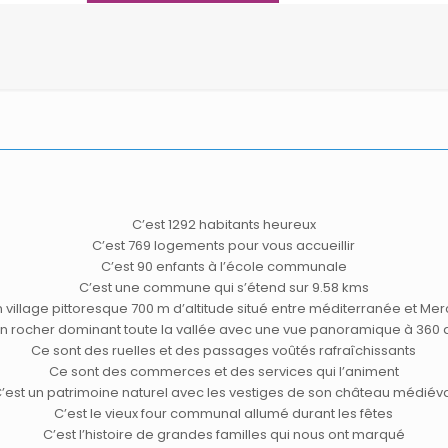
C’est 1292 habitants heureux
C’est 769 logements pour vous accueillir
C’est 90 enfants à l’école communale
C’est une commune qui s’étend sur 9.58 kms
n village pittoresque 700 m d’altitude situé entre méditerranée et Me
un rocher dominant toute la vallée avec une vue panoramique à 360
Ce sont des ruelles et des passages voûtés rafraîchissants
Ce sont des commerces et des services qui l’animent
’est un patrimoine naturel avec les vestiges de son château médiév
C’est le vieux four communal allumé durant les fêtes
C’est l’histoire de grandes familles qui nous ont marqué