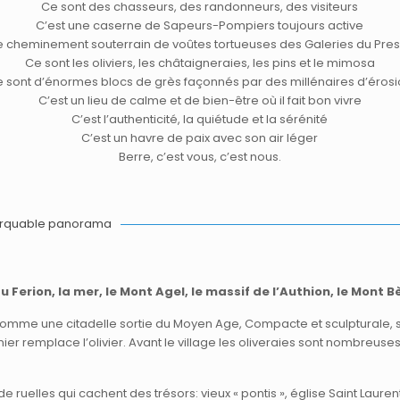
Ce sont des chasseurs, des randonneurs, des visiteurs
C’est une caserne de Sapeurs-Pompiers toujours active
le cheminement souterrain de voûtes tortueuses des Galeries du Pre
Ce sont les oliviers, les châtaigneraies, les pins et le mimosa
 sont d’énormes blocs de grès façonnés par des millénaires d’éros
C’est un lieu de calme et de bien-être où il fait bon vivre
C’est l’authenticité, la quiétude et la sérénité
C’est un havre de paix avec son air léger
Berre, c’est vous, c’est nous.
emarquable panorama
erion, la mer, le Mont Agel, le massif de l’Authion, le Mont B
comme une citadelle sortie du Moyen Age, Compacte et sculpturale, se
ignier remplace l’olivier. Avant le village les oliveraies sont nombreuses
de ruelles qui cachent des trésors: vieux « pontis », église Saint Laur