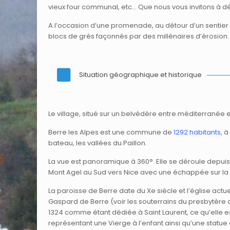
vieux four communal, etc… Que nous vous invitons à dé
A l’occasion d’une promenade, au détour d’un sentier
blocs de grès façonnés par des millénaires d’érosion.
Situation géographique et historique
Le village, situé sur un belvédère entre méditerrané
Berre les Alpes est une commune de
1292 habitants
, 
bateau, les vallées du Paillon.
La vue est panoramique à 360°. Elle se déroule depuis 
Mont Agel au Sud vers Nice avec une échappée sur la me
La paroisse de Berre date du Xe siècle et l’église act
Gaspard de Berre (voir les souterrains du presbytère q
1324 comme étant dédiée à Saint Laurent, ce qu’elle est
représentant une Vierge à l’enfant ainsi qu’une statue 