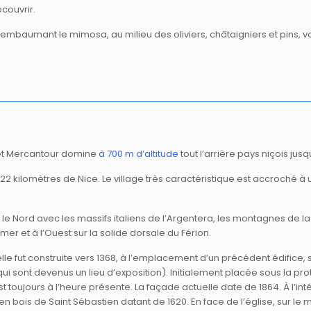
couvrir.
 embaumant le mimosa, au milieu des oliviers, châtaigniers et pins
e et Mercantour domine
à 700 m d’altitude
tout l’arrière pays niçois jusq
à 22 kilomètres de Nice. Le village très caractéristique est accroc
le Nord avec les massifs italiens de l’Argentera, les montagnes de la
r et à l’Ouest sur la solide dorsale du Férion.
uelle fut construite vers 1368, à l’emplacement d’un précédent édific
ui sont devenus un lieu d’exposition). Initialement placée sous la pro
 toujours à l’heure présente. La façade actuelle date de 1864. À l’inté
en bois de Saint Sébastien datant de 1620. En face de l’église, sur le