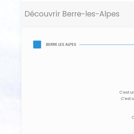
Découvrir Berre-les-Alpes
BERRE LES ALPES
C’est u
C’est 
C