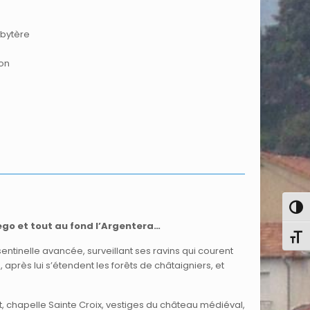
sbytère
ion
Pass
ègo et tout au fond l’Argentera…
Chang
ntinelle avancée, surveillant ses ravins qui courent
, après lui s’étendent les forêts de châtaigniers, et
ent, chapelle Sainte Croix, vestiges du château médiéval,