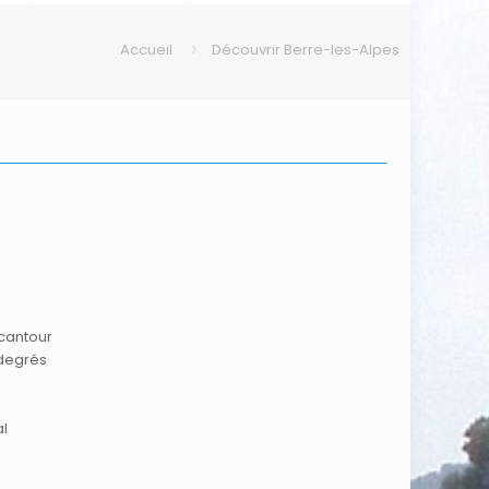
Accueil
Découvrir Berre-les-Alpes
rcantour
 degrés
al