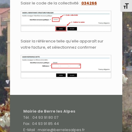
Saisir le code de la collectivité :
034266
Chang
Saisir la référence telle qu’elle apparaît sur
votre facture, et sélectionnez confirmer
Mairie de Berre les Alpes
Tél. : 04 93 91 80 07
Fax : 04 93 91 85 44
E-Mail : mairie@berrelesalpes.fr