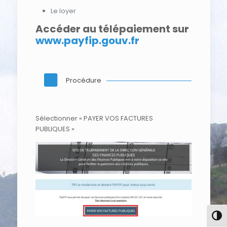
Le loyer
Accéder au télépaiement sur
www.payfip.gouv.fr
Procédure
Sélectionner « PAYER VOS FACTURES
PUBLIQUES »
Pass