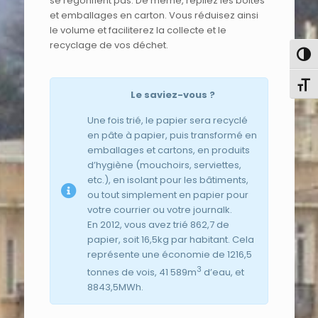
se regonflent pas. De même, repliez les boites
et emballages en carton. Vous réduisez ainsi
le volume et faciliterez la collecte et le
recyclage de vos déchet.
Pass
Chang
Le saviez-vous ?
Une fois trié, le papier sera recyclé
en pâte à papier, puis transformé en
emballages et cartons, en produits
d’hygiène (mouchoirs, serviettes,
etc.), en isolant pour les bâtiments,
ou tout simplement en papier pour
votre courrier ou votre journalk.
En 2012, vous avez trié 862,7 de
papier, soit 16,5kg par habitant. Cela
représente une économie de 1216,5
3
tonnes de vois, 41 589m
d’eau, et
8843,5MWh.