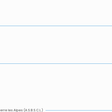
Berre les Alpes (A.S.B.S.C.L.)