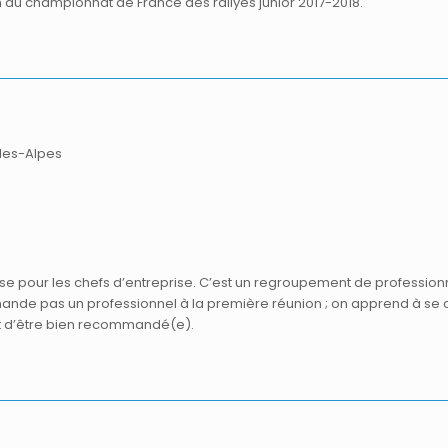
n au championnat de France des rallyes junior 2017-2018.
-les-Alpes
ise pour les chefs d’entreprise. C’est un regroupement de profession
e pas un professionnel à la première réunion ; on apprend à se con
t d’être bien recommandé(e).