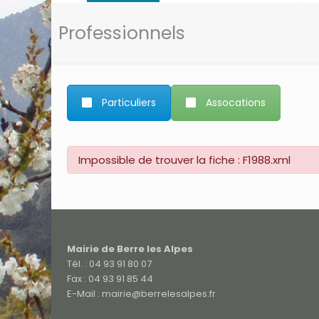
Professionnels
Particuliers
Assocations
Impossible de trouver la fiche : F1988.xml
Mairie de Berre les Alpes
Tél. : 04 93 91 80 07
Fax : 04 93 91 85 44
E-Mail : mairie@berrelesalpes.fr