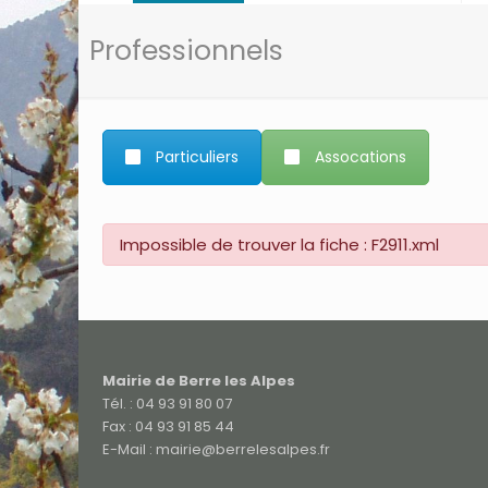
Professionnels
Particuliers
Assocations
Impossible de trouver la fiche : F2911.xml
Mairie de Berre les Alpes
Tél. : 04 93 91 80 07
Fax : 04 93 91 85 44
E-Mail : mairie@berrelesalpes.fr