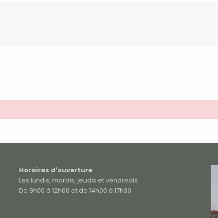
Horaires d'ouverture
Les lundis, mardis, jeudis et vendredis
De 9h00 à 12h00 et de 14h00 à 17h30