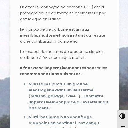
En effet, le monoxyde de carbone (CO) est la
première cause de mortalité accidentelle par
gaz toxique en France.
Le monoxyde de carbone est
un gaz
invisible, inodore et non irritant
qui résulte
d’une combustion incomplète.
Le respect de mesures de prudence simples
contribue à éviter ce risque mortel.
Il faut donc impérativement respecter les
recommandations suivantes :
N’installez jamais un groupe
électrogène dans un lieu fermé
(maison, garage, cave…). Il doit être
impérativement placé à l’extérieur du
bâtiment ;
Pass
N’utilisez jamais un chauffage
d’appoint en continu : il est conçu