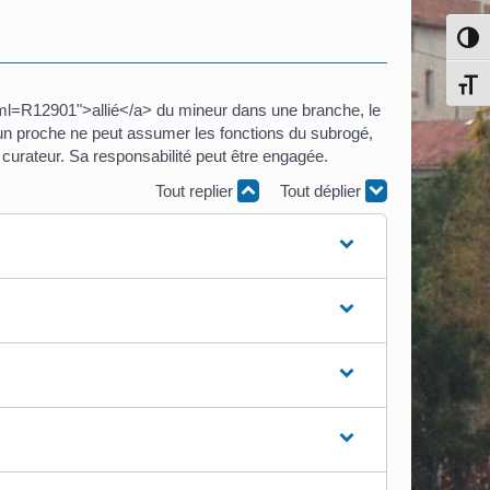
Pass
Chang
/?xml=R12901">allié</a> du mineur dans une branche, le
un proche ne peut assumer les fonctions du subrogé,
 curateur. Sa responsabilité peut être engagée.
Tout replier
Tout déplier