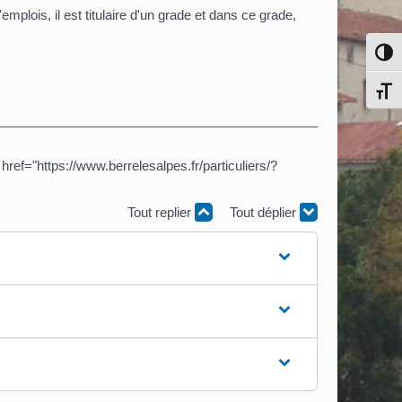
lois, il est titulaire d'un grade et dans ce grade,
Pass
Chang
ef="https://www.berrelesalpes.fr/particuliers/?
Tout replier
Tout déplier