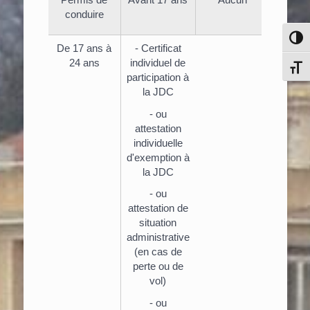
conduire
Pass
De 17 ans à
- Certificat
24 ans
individuel de
Chang
participation à
la JDC
- ou
attestation
individuelle
d'exemption à
la JDC
- ou
attestation de
situation
administrative
(en cas de
perte ou de
vol)
- ou