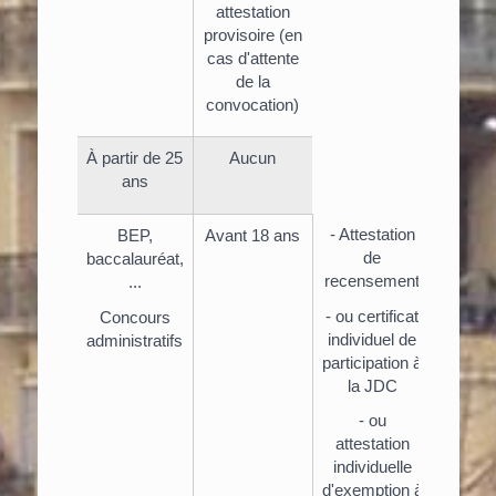
attestation
provisoire (en
cas d'attente
de la
convocation)
À partir de 25
Aucun
ans
- Attestation
BEP,
Avant 18 ans
de
baccalauréat,
recensement
...
- ou certificat
Concours
individuel de
administratifs
participation à
la JDC
- ou
attestation
individuelle
d'exemption à