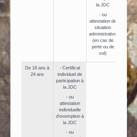
la JDC
- ou
attestation de
situation
administrative
(en cas de
perte ou de
vol)
De 18 ans à
- Certificat
24 ans
individuel de
participation à
la JDC
- ou
attestation
individuelle
d'exemption à
la JDC
- ou