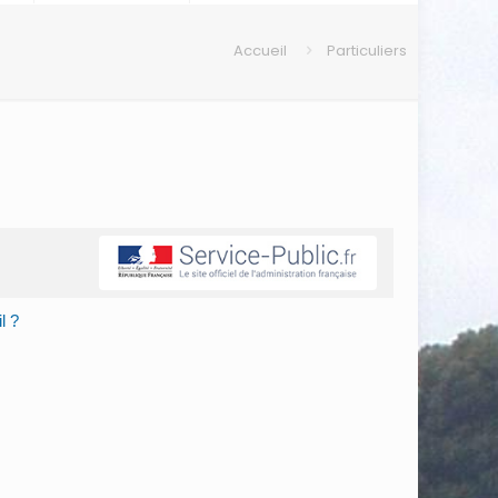
Accueil
Particuliers
l ?