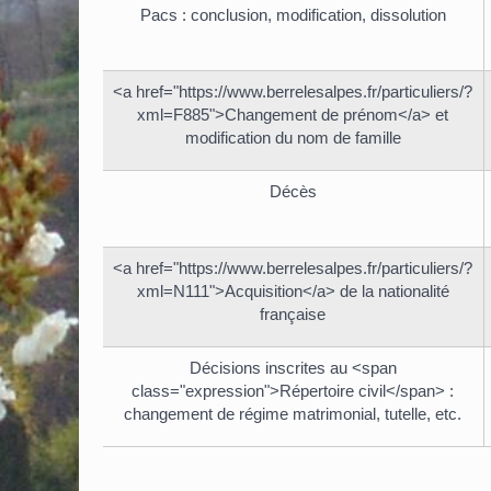
Pacs : conclusion, modification, dissolution
<a href="https://www.berrelesalpes.fr/particuliers/?
xml=F885">Changement de prénom</a> et
modification du nom de famille
Décès
<a href="https://www.berrelesalpes.fr/particuliers/?
xml=N111">Acquisition</a> de la nationalité
française
Décisions inscrites au <span
class="expression">Répertoire civil</span> :
changement de régime matrimonial, tutelle, etc.