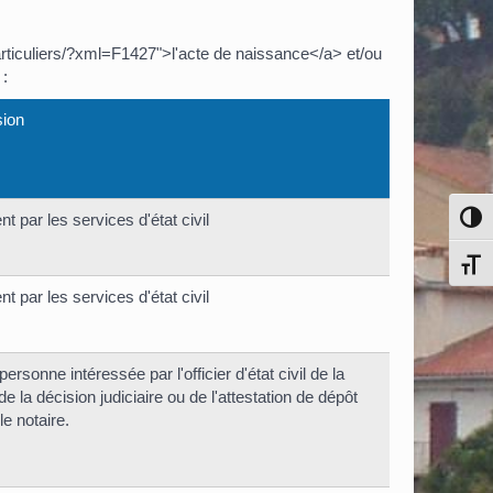
articuliers/?xml=F1427">l'acte de naissance</a> et/ou
 :
sion
Pass
 par les services d'état civil
Chang
 par les services d'état civil
rsonne intéressée par l'officier d'état civil de la
la décision judiciaire ou de l'attestation de dépôt
le notaire.