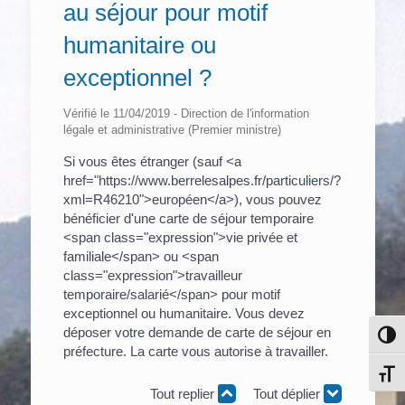
au séjour pour motif
humanitaire ou
exceptionnel ?
Vérifié le 11/04/2019 - Direction de l'information
légale et administrative (Premier ministre)
Si vous êtes étranger (sauf <a
href="https://www.berrelesalpes.fr/particuliers/?
xml=R46210">européen</a>), vous pouvez
bénéficier d'une carte de séjour temporaire
<span class="expression">vie privée et
familiale</span> ou <span
class="expression">travailleur
temporaire/salarié</span> pour motif
exceptionnel ou humanitaire. Vous devez
déposer votre demande de carte de séjour en
Pass
préfecture. La carte vous autorise à travailler.
Chang
Tout replier
Tout déplier