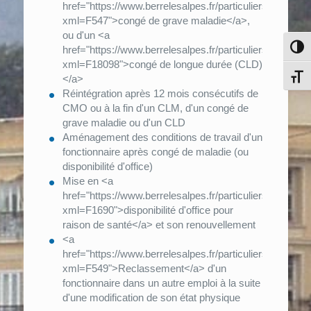
href="https://www.berrelesalpes.fr/particuliers/?
xml=F547">congé de grave maladie</a>,
ou d'un <a
Pass
href="https://www.berrelesalpes.fr/particuliers/?
xml=F18098">congé de longue durée (CLD)
Chang
</a>
Réintégration après 12 mois consécutifs de
CMO ou à la fin d'un CLM, d'un congé de
grave maladie ou d'un CLD
Aménagement des conditions de travail d'un
fonctionnaire après congé de maladie (ou
disponibilité d'office)
Mise en <a
href="https://www.berrelesalpes.fr/particuliers/?
xml=F1690">disponibilité d'office pour
raison de santé</a> et son renouvellement
<a
href="https://www.berrelesalpes.fr/particuliers/?
xml=F549">Reclassement</a> d'un
fonctionnaire dans un autre emploi à la suite
d'une modification de son état physique