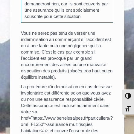
demanderont rien, car ils sont couverts par
une assurance qu'ils ont spécialement
souscrite pour cette situation.
Vous ne serez pas tenu de verser une
indemnisation au commerçant si l'accident est
du à une faute ou à une négligence qu'il a
commise. C'est le cas par exemple si
l'accident est provoqué par un grand
encombrement des allées ou une mauvaise
disposition des produits (placés trop haut ou en
équilibre instable).
La procédure d'indemnisation en cas de casse
involontaire est différente selon que vous avez
Pass
ou non une assurance responsabilité civile.
Cette assurance est incluse notamment dans
Chang
votre <a
href="https://www.berrelesalpes.fr/particuliers/?
xml=F1350">assurance multirisques
habitation</a> et couvre l'ensemble des