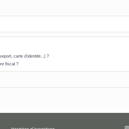
eport, carte d'identité...) ?
e fiscal ?
Horaires d'ouverture