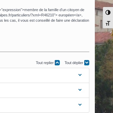
"expression">membre de la famille d'un citoyen de
Pass
lpes.fr/particuliers/?xml=R46210"> européen</a>,
es cas, il vous est conseillé de faire une déclaration
Chang
Tout replier
Tout déplier