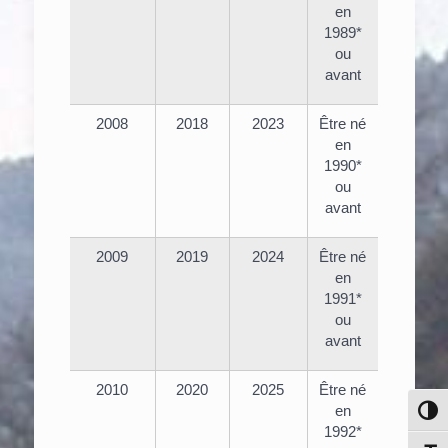
en
1989*
ou
avant
2008
2018
2023
Être né
en
1990*
ou
avant
2009
2019
2024
Être né
en
1991*
ou
avant
2010
2020
2025
Être né
en
Pass
1992*