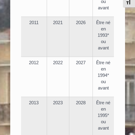
ou
Chang
avant
2011
2021
2026
Être né
en
1993*
ou
avant
2012
2022
2027
Être né
en
1994*
ou
avant
2013
2023
2028
Être né
en
1995*
ou
avant