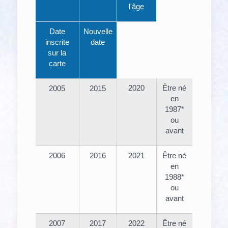
l'âge
Date
Nouvelle
inscrite
date
sur la
carte
2020
Être né
2005
2015
en
1987*
ou
avant
2006
2016
2021
Être né
en
1988*
ou
avant
2007
2017
2022
Être né