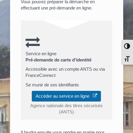
Vous pouvez préparer la démarche en
effectuant une pré-demande en ligne.
Pass
Service en ligne
Chang
Pré-demande de carte d'identité
Accessible avec un compte ANTS ou via
FranceConnect
Se munir de ses identifiants
Accéder au service en ligne
Agence nationale des titres sécurisés
(ANTS)
Il faudra ensuite vous rendre en mairie pour