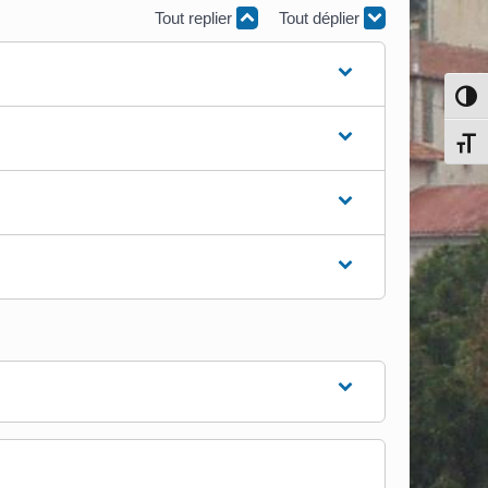
Tout replier
Tout déplier
Pass
Chang