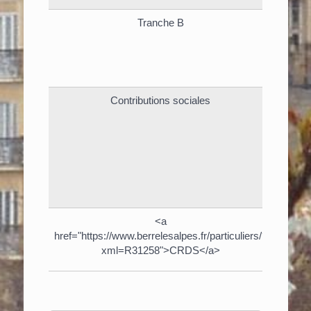
Tranche B
Part d
rési
ava
cla
Contributions sociales
href="h
<a
<spa
href="https://www.berrelesalpes.fr/particuliers/?
xml=R31258">CRDS</a>