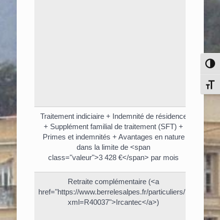
Pass
Chang
Traitement indiciaire + Indemnité de résidence
<s
+ Supplément familial de traitement (SFT) +
Primes et indemnités + Avantages en nature
dans la limite de <span
class="valeur">3 428 €</span> par mois
Retraite complémentaire (<a
href="https://www.berrelesalpes.fr/particuliers/?
xml=R40037">Ircantec</a>)