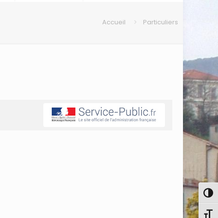
Accueil
Particuliers
Pass
Chang