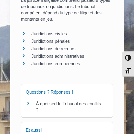
La justice française comprend plusieurs types
de tribunaux ou juridictions. Le tribunal
compétent dépend du type de litige et des
montants en jeu.
Juridictions civiles
Juridictions pénales
Juridictions de recours
Juridictions administratives
Pass
Juridictions européennes
Chang
Questions ? Réponses !
À quoi sert le Tribunal des conflits
?
Et aussi