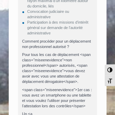
rayon maximal d'un kilomètre autour
du domicile, liés
Convocation judiciaire ou
administrative
Participation à des missions d'intérêt
général sur demande de l'autorité
administrative
Comment procéder pour un déplacement
non professionnel autorisé ?
Pour tous les cas de déplacement <span
class="miseenevidence">non
professionnel</span> autorisés, <span
Pass
class="miseenevidence">vous devez
avoir avec vous une attestation de
Chang
déplacement dérogatoire</span>.
<span class="miseenevidence">1er cas :
vous avez un smartphone ou une tablette
et vous voulez l'utiliser pour présenter
l'attestation lors des contrôles</span>
Un <a