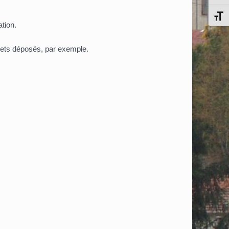
Chang
tion.
evets déposés, par exemple.