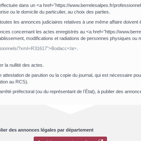
 effectuée dans un <a href="https://www.berrelesalpes.fr/professionn
rise ou le domicile du particulier, au choix des parties.
 toutes les annonces judiciaires relatives à une même affaire doivent
nonces concernant les actes enregistrés au <a href="https://www.be
tablissement, modifications et radiations de personnes physiques ou 
ofessionnels/?xml=R31617">Bodacc</a>,
r la nullité des actes.
une attestation de parution ou la copie du journal, qui est nécessaire p
tion au RCS).
arrêté préfectoral (ou du représentant de l'État), à publier des annon
blier des annonces légales par département