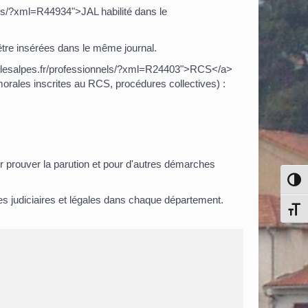
els/?xml=R44934">JAL habilité dans le
 être insérées dans le même journal.
rrelesalpes.fr/professionnels/?xml=R24403">RCS</a>
morales inscrites au RCS, procédures collectives) :
our prouver la parution et pour d'autres démarches
Pass
ces judiciaires et légales dans chaque département.
Chang