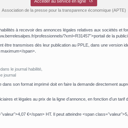
Accéder au service en ligne
Association de la presse pour la transparence économique (APTE)
abilités à recevoir des annonces légales relatives aux sociétés et 
ww.berrelesalpes.fr/professionnels/?xml=R31457">portail de la public
nt être transmises dès leur publication au PPLE, dans une version iden
rs maximum</span>.
ans le journal habilité,
e journal
 dans son format imprimé doit en faire la demande directement auprès 
iaires et légales au prix de la ligne d'annonce, en fonction d'un tarif d
s="valeur">4,07 €</span> HT. Il peut atteindre <span class="valeur">5