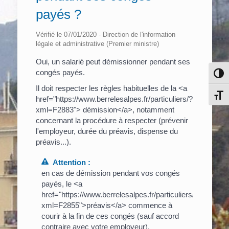
payés ?
Vérifié le 07/01/2020 - Direction de l'information
légale et administrative (Premier ministre)
Oui, un salarié peut démissionner pendant ses
congés payés.
Pass
Il doit respecter les règles habituelles de la <a
Chang
href="https://www.berrelesalpes.fr/particuliers/?
xml=F2883"> démission</a>, notamment
concernant la procédure à respecter (prévenir
l'employeur, durée du préavis, dispense du
préavis...).
Attention :
en cas de démission pendant vos congés
payés, le <a
href="https://www.berrelesalpes.fr/particuliers/?
xml=F2855">préavis</a> commence à
courir à la fin de ces congés (sauf accord
contraire avec votre employeur).