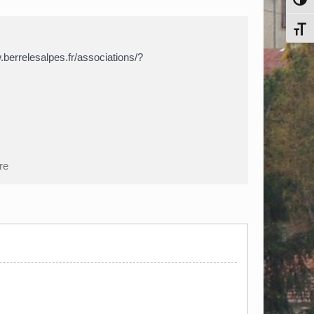
Pass
Chang
berrelesalpes.fr/associations/?
tre