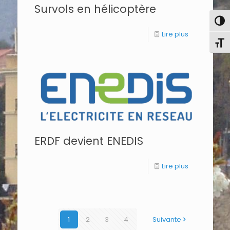
Survols en hélicoptère
Pass
Lire plus
Chang
ERDF devient ENEDIS
Lire plus
1
2
3
4
Suivante