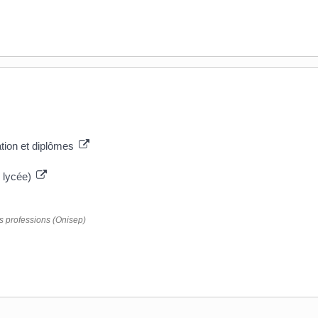
ation et diplômes
, lycée)
es professions (Onisep)