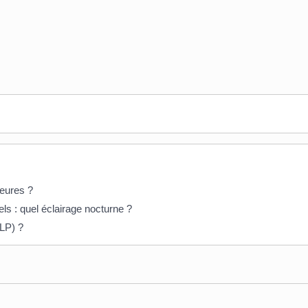
ieures ?
ls : quel éclairage nocturne ?
RLP) ?