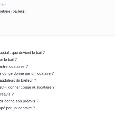
aire
taire (bailleur)
ial : que devient le bail ?
r le bail ?
tre locataires ?
e congé donné par un locataire ?
auduleux du bailleur ?
ut-il donner congé au locataire ?
préavis ?
voir donné son préavis ?
pé par un locataire ?